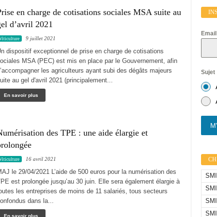
rise en charge de cotisations sociales MSA suite au
IN
el d’avril 2021
Emai
9 juillet 2021
Viticulture
n dispositif exceptionnel de prise en charge de cotisations
ociales MSA (PEC) est mis en place par le Gouvernement, afin
’accompagner les agriculteurs ayant subi des dégâts majeurs
Sujet
uite au gel d'avril 2021 (principalement...
En savoir plus
M'
umérisation des TPE : une aide élargie et
prolongée
CHI
16 avril 2021
Viticulture
AJ le 29/04/2021 L’aide de 500 euros pour la numérisation des
SMIC
PE est prolongée jusqu’au 30 juin. Elle sera également élargie à
SMI
outes les entreprises de moins de 11 salariés, tous secteurs
SMI
onfondus dans la...
SMI
En savoir plus