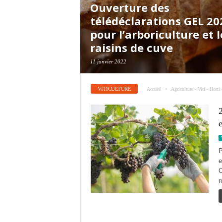
Ouverture des
télédéclarations GEL 20
pour l’arboriculture et l
raisins de cuve
11 janvier 2022
VITICULTURE
Accueil
Agriculture - Viti - Horti
e
P
e
C
r