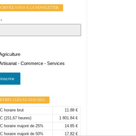
SCRIVEZ-VOUS À LA NEWSLETTER
l
*
Agriculture
Artisanat - Commerce - Services
inscrire
FFRES CLÉS AU 01/01/2025
 horaire brut
11.88 €
C (151,67 heures)
1 801.84 €
C horaire majoré de 25%
14.85 €
C horaire majoré de 50%
17.82 €