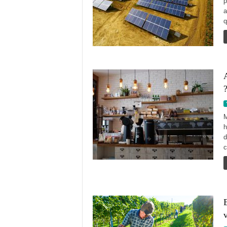
p
a
q
A
M
h
d
c
E
v