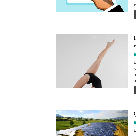
z
F
r
L
s
m
m
Ç
L