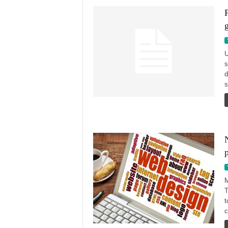
P
g
U
s
d
s
N
M
T
t
c