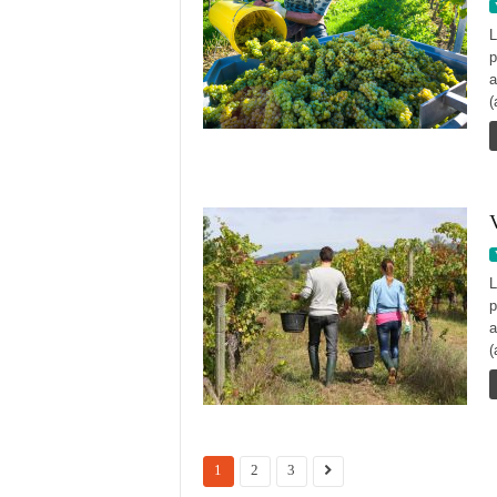
L
p
a
(
V
L
p
a
(
1
2
3