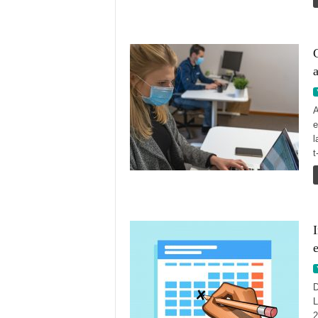
C
a
A
e
l
t
I
D
L
2