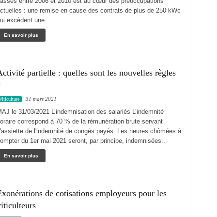
assés entre 2006 et 2010 est au cœur des préoccupations
ctuelles : une remise en cause des contrats de plus de 250 kWc
ui excèdent une...
En savoir plus
ctivité partielle : quelles sont les nouvelles règles
?
31 mars 2021
Viticulture
AJ le 31/03/2021 L’indemnisation des salariés L’indemnité
oraire correspond à 70 % de la rémunération brute servant
'assiette de l'indemnité de congés payés. Les heures chômées à
ompter du 1er mai 2021 seront, par principe, indemnisées...
En savoir plus
xonérations de cotisations employeurs pour les
iticulteurs