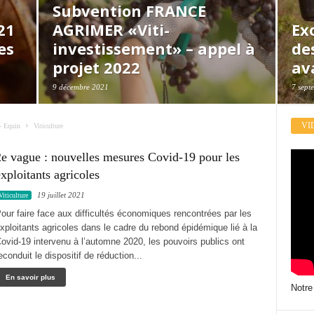
Subvention FRANCE
21
AGRIMER «Viti-
Ex
es
investissement» – appel à
de
projet 2022
av
9 décembre 2021
7 sept
VI
 - Equin
Viticulture
2e vague : nouvelles mesures Covid-19 pour les
xploitants agricoles
19 juillet 2021
Viticulture
our faire face aux difficultés économiques rencontrées par les
xploitants agricoles dans le cadre du rebond épidémique lié à la
ovid-19 intervenu à l’automne 2020, les pouvoirs publics ont
econduit le dispositif de réduction...
En savoir plus
Notre