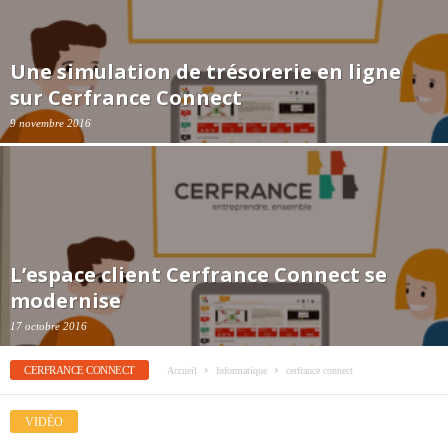
Une simulation de trésorerie en ligne
sur Cerfrance Connect
9 novembre 2016
L’espace client Cerfrance Connect se
modernise
17 octobre 2016
CERFRANCE CONNECT
Accueil
Informatique
cerfrance connect
VIDÉO