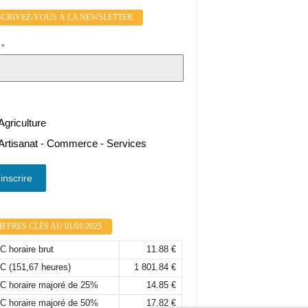
SCRIVEZ-VOUS À LA NEWSLETTER
l
*
Agriculture
Artisanat - Commerce - Services
inscrire
FFRES CLÉS AU 01/01/2025
 horaire brut
11.88 €
C (151,67 heures)
1 801.84 €
C horaire majoré de 25%
14.85 €
C horaire majoré de 50%
17.82 €