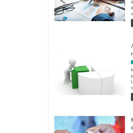
d
d
v
A
r
M
p
L
v
M