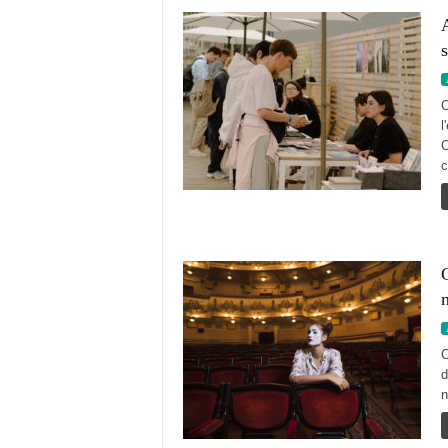
A
s
C
l
C
c
C
C
d
n