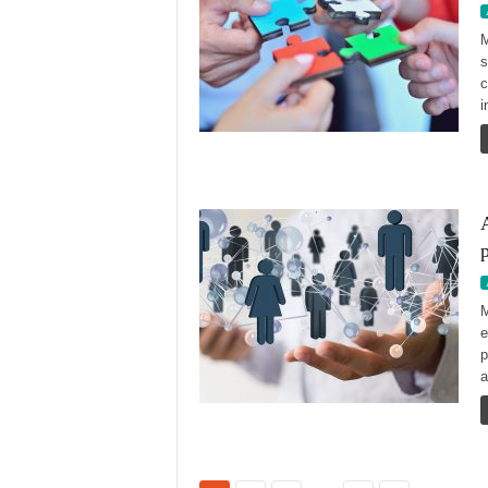
M
s
c
i
A
p
M
e
p
a