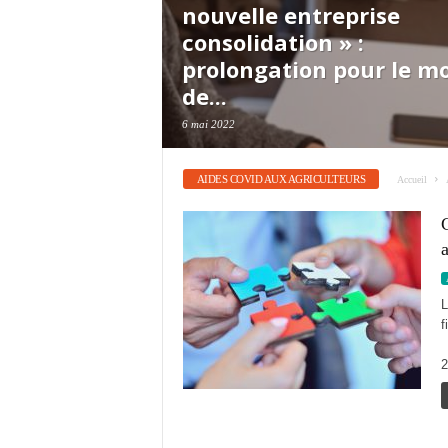
nouvelle entreprise
consolidation » :
prolongation pour le mo
de...
6 mai 2022
AIDES COVID AUX AGRICULTEURS
Accueil
C
a
L
f
L
2