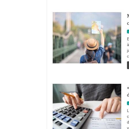
M
c
E
à
j
c
«
d
L
c
d
v