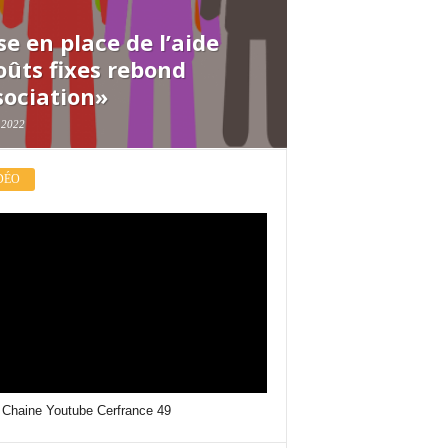
se en place de l’aide
oûts fixes rebond
sociation»
l 2022
DÉO
 Chaine Youtube Cerfrance 49