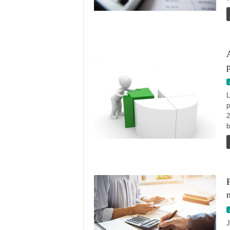
p
L
p
2
b
F
J