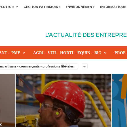
PLOYEUR
GESTION PATRIMOINE
ENVIRONNEMENT
INFORMATIQUE
ANT – PME
AGRI – VITI – HORTI – EQUIN – BIO
PROF.
ux artisans - commerçants - professions libérales
«