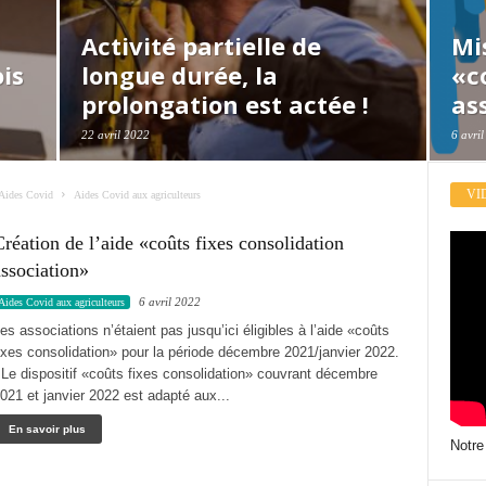
Activité partielle de
Mi
is
longue durée, la
«c
prolongation est actée !
as
22 avril 2022
6 avri
VI
Aides Covid
Aides Covid aux agriculteurs
réation de l’aide «coûts fixes consolidation
ssociation»
6 avril 2022
Aides Covid aux agriculteurs
es associations n’étaient pas jusqu’ici éligibles à l’aide «coûts
ixes consolidation» pour la période décembre 2021/janvier 2022.
e dispositif «coûts fixes consolidation» couvrant décembre
021 et janvier 2022 est adapté aux...
En savoir plus
Notre