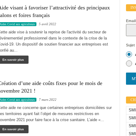
ide visant à favoriser l’attractivité des principaux
IN
alons et foires français
Emai
5 avril 2022
Aides Covid aux agriculteurs
ette aide vise à soutenir la reprise de l'activité du secteur de
'événementiel professionnel dans le contexte de la crise de la
ovid-19. Un dispositif de soutien financier aux entreprises est
Sujet
onfié au...
En savoir plus
M'
réation d’une aide coûts fixes pour le mois de
novembre 2021 !
CHI
7 mars 2022
Aides Covid aux agriculteurs
ette aide ne concerne que certaines entreprises domiciliées sur
SMIC
es territoires ayant fait l’objet de mesures restrictives en
SMI
ovembre 2021 pour faire face à la crise sanitaire. L’aide «...
SMI
En savoir plus
SMI