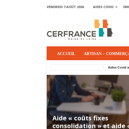
VENDREDI 7 AOÛT 2026
AIDES COVID
EM
ACCUEIL
ARTISAN – COMMERÇ
Aides Covid aux agriculteurs
Aides Covid a
Aide « coûts fixes
consolidation » et aide 