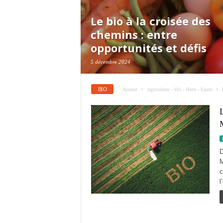
Le bio à la croisée des
chemins : entre
opportunités et défis
5 décembre 2024
BIO
Accueil
Agriculture - Viti - Horti - Equin
L
D
M
c
l