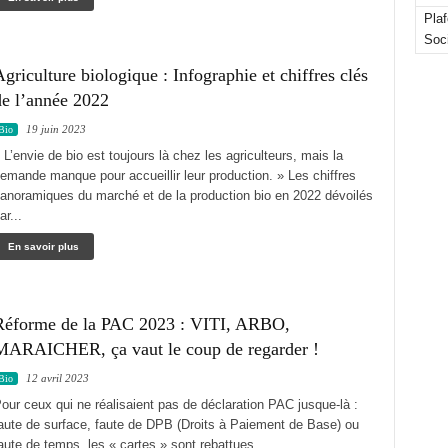
Pla
Soc
griculture biologique : Infographie et chiffres clés
de l’année 2022
19 juin 2023
Bio
 L’envie de bio est toujours là chez les agriculteurs, mais la
emande manque pour accueillir leur production. » Les chiffres
anoramiques du marché et de la production bio en 2022 dévoilés
ar...
En savoir plus
Réforme de la PAC 2023 : VITI, ARBO,
MARAICHER, ça vaut le coup de regarder !
12 avril 2023
Bio
our ceux qui ne réalisaient pas de déclaration PAC jusque-là :
aute de surface, faute de DPB (Droits à Paiement de Base) ou
aute de temps, les « cartes » sont rebattues...