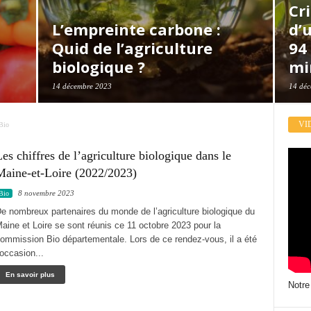
Cri
L’empreinte carbone :
d’
Quid de l’agriculture
94 
biologique ?
mi
14 décembre 2023
14 déc
VI
Bio
es chiffres de l’agriculture biologique dans le
Maine-et-Loire (2022/2023)
8 novembre 2023
Bio
e nombreux partenaires du monde de l’agriculture biologique du
aine et Loire se sont réunis ce 11 octobre 2023 pour la
ommission Bio départementale. Lors de ce rendez-vous, il a été
’occasion...
En savoir plus
Notre