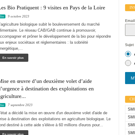
es Bio Pratiquent : 9 visites en Pays de la Loire
IN
9 octobre 2023
Bio
Emai
’agriculture biologique subit le bouleversement du marché
limentaire. Le réseau CAB/GAB continue à promouvoir,
ccompagner et prôner le développement de la bio pour répondre
ux enjeux sociétaux et réglementaires : la sobriété
Sujet
nergétique,...
En savoir plus
M'
Mise en œuvre d’un deuxième volet d’aide
’urgence à destination des exploitations en
griculture...
CHI
7 septembre 2023
Bio
SMIC
'état a décidé la mise en œuvre d'un deuxième volet d'aide de
SMI
rise à destination des exploitations en agriculture biologique. Le
SMI
ond destiné à cette aide s'élève à 60 millions d'euros pour...
SMI
En savoir plus