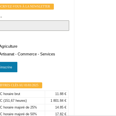
SCRIVEZ-VOUS À LA NEWSLETTER
l
*
Agriculture
Artisanat - Commerce - Services
inscrire
FFRES CLÉS AU 01/01/2025
 horaire brut
11.88 €
C (151,67 heures)
1 801.84 €
C horaire majoré de 25%
14.85 €
C horaire majoré de 50%
17.82 €