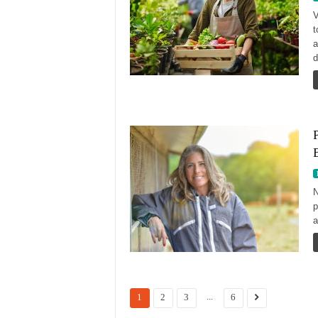
V
t
a
d
P
N
p
a
...
1
2
3
6