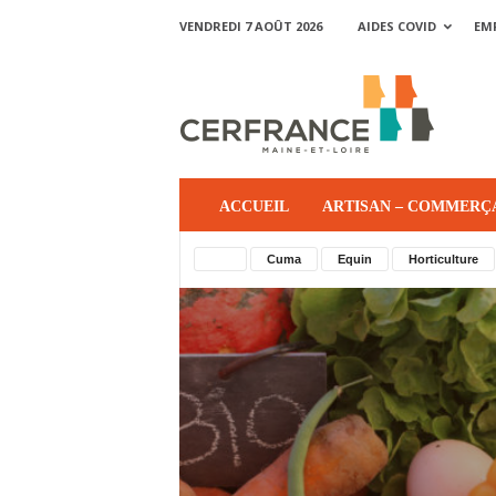
VENDREDI 7 AOÛT 2026
AIDES COVID
EM
ACCUEIL
ARTISAN – COMMERÇ
Bio
Cuma
Equin
Horticulture