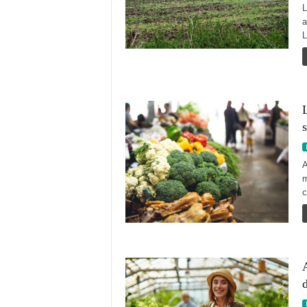
L
a
L
L
s
A
m
c
A