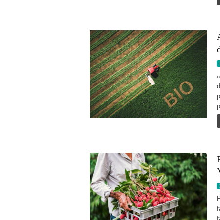
A
«
d
p
p
P
f
f