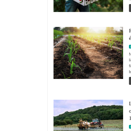
N
l
f
b
L
o
1