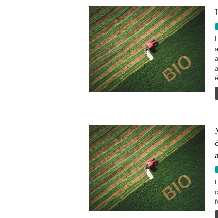
L
L
a
a
a
é
d
a
L
c
f