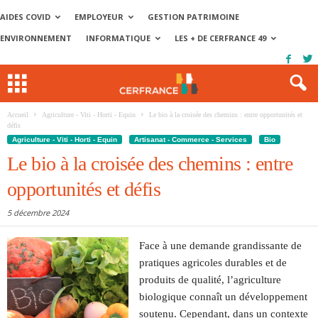
AIDES COVID
EMPLOYEUR
GESTION PATRIMOINE
ENVIRONNEMENT
INFORMATIQUE
LES + DE CERFRANCE 49
Accueil
Agriculture - Viti - Horti - Equin
Le bio à la croisée des chemins : entre opportunités et
défis
Agriculture - Viti - Horti - Equin
Artisanat - Commerce - Services
Bio
Le bio à la croisée des chemins : entre
opportunités et défis
5 décembre 2024
Face à une demande grandissante de
pratiques agricoles durables et de
produits de qualité, l’agriculture
biologique connaît un développement
soutenu. Cependant, dans un contexte