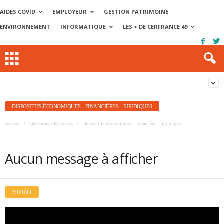
AIDES COVID
EMPLOYEUR
GESTION PATRIMOINE
ENVIRONNEMENT
INFORMATIQUE
LES + DE CERFRANCE 49
DISPOSITIFS ÉCONOMIQUES - FINANCIÈRES - JURIDIQUES
Accueil
Questions / Réponses
Dispositifs économiques - financières - juridiques
Aucun message à afficher
VIDÉO