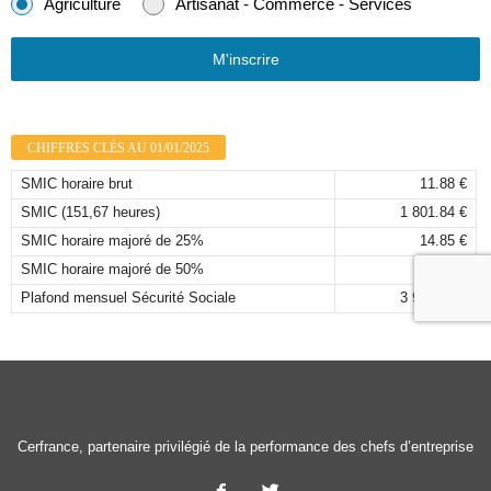
Agriculture
Artisanat - Commerce - Services
M'inscrire
CHIFFRES CLÉS AU 01/01/2025
SMIC horaire brut
11.88 €
SMIC (151,67 heures)
1 801.84 €
SMIC horaire majoré de 25%
14.85 €
SMIC horaire majoré de 50%
17.82 €
Plafond mensuel Sécurité Sociale
3 925,00 €
Cerfrance, partenaire privilégié de la performance des chefs d’entreprise