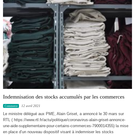
Indemnisation des stocks accumulés par les commerces
12 avril 2021
Commerce
Le ministre délégué aux PME, Alain Griset, a annoncé le 30 mars sur
RTL ( https://www.rtl.fr/actu/politique/coronavirus-alain-griset-annonce-
une-aide-supplementaire-pour-certains-commerces-7900014355) la mise
en place d’un nouveau dispositif visant à indemniser les stocks