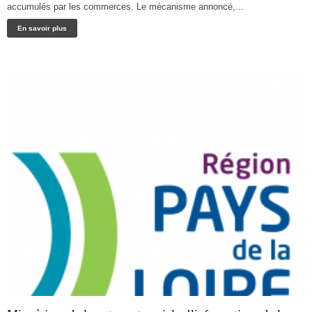
accumulés par les commerces. Le mécanisme annoncé,...
En savoir plus