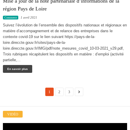
Mise à jour de la note partenariale d’informations de la
région Pays de Loire
1 avril 2021
Commerce
Suivez l’évolution de l’ensemble des dispositifs nationaux et régionaux en
matière d’accompagnement et de relance des entreprises dans le
contexte covid-19 sur le lien suivant https://pays-de-la-
loire.direccte.gouv.fr/sites/pays-de-la-
loire.direccte.gouv.fr/IMG/pdf/note_mesures_covid_10-03-2021_v29.pdf,
Trois rubriques récapitulent les dispositifs en matière : d’emploi (activité
partielle,...
En savoir plus
1
2
3
VIDÉO