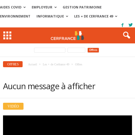
AIDES COVID
EMPLOYEUR
GESTION PATRIMOINE
ENVIRONNEMENT
INFORMATIQUE
LES + DE CERFRANCE 49
Cerfrance avantages
Formation
Offres
OFFRES
Accueil
Les + de Cerfrance 49
Offres
Aucun message à afficher
VIDÉO