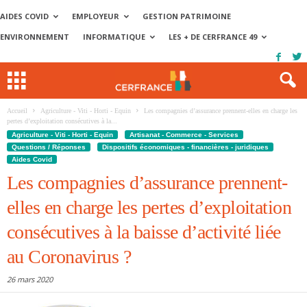
AIDES COVID
EMPLOYEUR
GESTION PATRIMOINE
ENVIRONNEMENT
INFORMATIQUE
LES + DE CERFRANCE 49
Accueil
Agriculture - Viti - Horti - Equin
Les compagnies d’assurance prennent-elles en charge les
pertes d’exploitation consécutives à la...
Agriculture - Viti - Horti - Equin
Artisanat - Commerce - Services
Questions / Réponses
Dispositifs économiques - financières - juridiques
Aides Covid
Les compagnies d’assurance prennent-
elles en charge les pertes d’exploitation
consécutives à la baisse d’activité liée
au Coronavirus ?
26 mars 2020