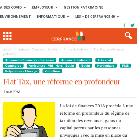
AIDES COVID
EMPLOYEUR
GESTION PATRIMOINE
ENVIRONNEMENT
INFORMATIQUE
LES + DE CERFRANCE 49
Accueil
Artisanat - Commerce - Services
Artisan du bâtiment
Flat Tax, une réforme en
profondeur
Artisanat - Commerce - Services
Artisan du bâtiment
Artisanat
Commerce
Agriculture - Viti - Horti - Equin
Equin
Horticulture
PME
Polyculture - Elevage
Viticulture
Flat Tax, une réforme en profondeur
3 mai 2018
La loi de finances 2018 procède à une
réforme en profondeur du régime de
taxation des revenus et gains du
capital perçus par les personnes
physiques avec la mise en place du