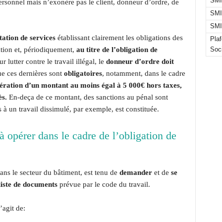
SMI
sonnel mais n’exonère pas le client, donneur d’ordre, de
SMI
SMI
tation de services
établissant clairement les obligations des
Pla
tation et, périodiquement,
au titre de l’obligation de
Soc
 lutter contre le travail illégal, le
donneur d’ordre doit
ue ces dernières sont
obligatoires
, notamment, dans le cadre
ération d’un montant au moins égal à 5 000€ hors taxes,
ès.
En-deça de ce montant, des sanctions au pénal sont
s à un travail dissimulé, par exemple, est constituée.
 à opérer dans le cadre de l’obligation de
ns le secteur du bâtiment, est tenu de
demander
et de
se
liste de documents
prévue par le code du travail.
’agit de: