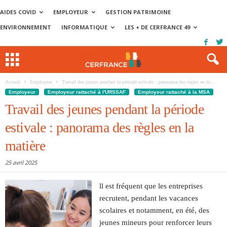
AIDES COVID
EMPLOYEUR
GESTION PATRIMOINE
ENVIRONNEMENT
INFORMATIQUE
LES + DE CERFRANCE 49
Accueil
Employeur
Travail des jeunes pendant la période estivale : panorama des règles en la...
Employeur
Employeur rattaché à l'URSSAF
Employeur rattaché à la MSA
Travail des jeunes pendant la période
estivale : panorama des règles en la
matière
25 avril 2025
ll est fréquent que les entreprises
recrutent, pendant les vacances
scolaires et notamment, en été, des
jeunes mineurs pour renforcer leurs