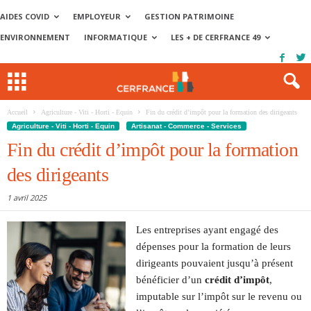
AIDES COVID
EMPLOYEUR
GESTION PATRIMOINE
ENVIRONNEMENT
INFORMATIQUE
LES + DE CERFRANCE 49
Accueil
Agriculture - Viti - Horti - Equin
Fin du crédit d’impôt pour la formation des dirigeants
Agriculture - Viti - Horti - Equin
Artisanat - Commerce - Services
Fin du crédit d’impôt pour la formation
des dirigeants
1 avril 2025
Les entreprises ayant engagé des
dépenses pour la formation de leurs
dirigeants pouvaient jusqu’à présent
bénéficier d’un
crédit d’impôt
,
imputable sur l’impôt sur le revenu ou