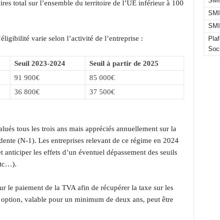
SMI
res total sur l’ensemble du territoire de l’UE inférieur à 100
SMI
SMI
ligibilité varie selon l’activité de l’entreprise :
Pla
Soc
Seuil 2023-2024
Seuil à partir de 2025
91 900€
85 000€
36 800€
37 500€
alués tous les trois ans mais appréciés annuellement sur la
édente (N-1). Les entreprises relevant de ce régime en 2024
et anticiper les effets d’un éventuel dépassement des seuils
etc…).
ur le paiement de la TVA afin de récupérer la taxe sur les
le option, valable pour un minimum de deux ans, peut être