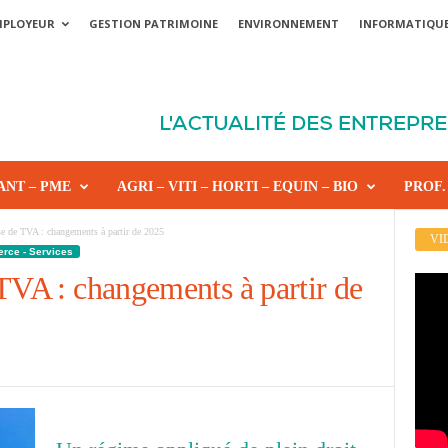
MPLOYEUR
GESTION PATRIMOINE
ENVIRONNEMENT
INFORMATIQU
ANT – PME
AGRI – VITI – HORTI – EQUIN – BIO
PROF.
se de TVA : changements à partir de 2025
VI
erce - Services
TVA : changements à partir de