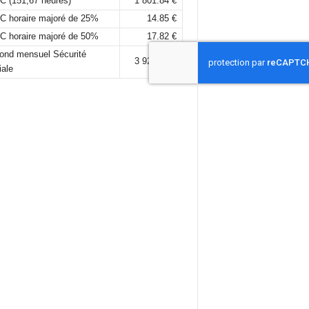
C (151,67 heures)
1 801.84 €
C horaire majoré de 25%
14.85 €
C horaire majoré de 50%
17.82 €
fond mensuel Sécurité
3 925,00 €
iale