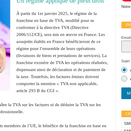
Un régime appliqué de plein droit
Notre
À partir du 1er janvier 2025, le régime de la
franchise en base de TVA, modifié pour se
IN
conformer à la directive TVA (Directive
2006/112/CE), sera mis en œuvre en France. Les
Emai
assujettis établis en France bénéficieront de ce
régime pour l’ensemble de leurs opérations
(livraisons de biens et prestations de services). La
Sujet
franchise exonère de TVA les opérations réalisées,
dispensant ainsi de déclaration et de paiement de
la taxe. Toutefois, les factures émises doivent
comporter la mention « TVA non applicable,
article 293 B du CGI ».
M'
aître la TVA sur les factures ni de déduire la TVA sur les
ofessionnelle.
CHI
SMIC
tats membres de l’UE, le bénéfice de la franchise en base en