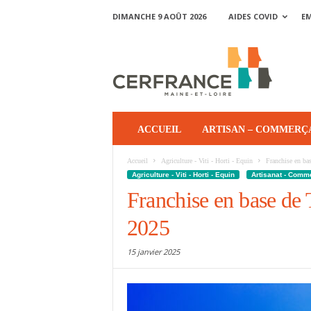
DIMANCHE 9 AOÛT 2026
AIDES COVID
E
ACCUEIL
ARTISAN – COMMERÇ
Accueil
Agriculture - Viti - Horti - Equin
Franchise en ba
Agriculture - Viti - Horti - Equin
Artisanat - Comm
Franchise en base de 
2025
15 janvier 2025