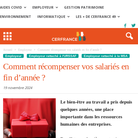
AIDES COVID
EMPLOYEUR
GESTION PATRIMOINE
ENVIRONNEMENT
INFORMATIQUE
LES + DE CERFRANCE 49
Accueil
Employeur
Comment récompenser vos salariés en fin d’année ?
Employeur
Employeur rattaché à l'URSSAF
Employeur rattaché à la MSA
Comment récompenser vos salariés en
fin d’année ?
19 novembre 2024
Le bien-être au travail a pris depuis
quelques années, une place
importante dans les ressources
humaines des entreprises.