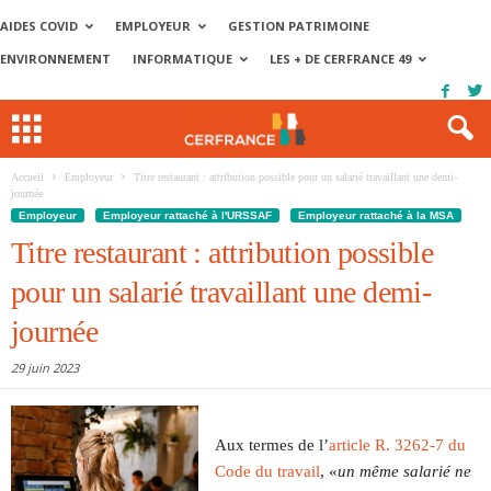
AIDES COVID
EMPLOYEUR
GESTION PATRIMOINE
ENVIRONNEMENT
INFORMATIQUE
LES + DE CERFRANCE 49
Accueil
Employeur
Titre restaurant : attribution possible pour un salarié travaillant une demi-
journée
Employeur
Employeur rattaché à l'URSSAF
Employeur rattaché à la MSA
Titre restaurant : attribution possible
pour un salarié travaillant une demi-
journée
29 juin 2023
Aux termes de l’
article R. 3262-7 du
Code du travail
, «
un même salarié ne