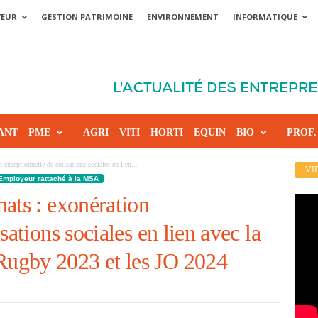
YEUR
GESTION PATRIMOINE
ENVIRONNEMENT
INFORMATIQUE
ANT – PME
AGRI – VITI – HORTI – EQUIN – BIO
PROF.
 exceptionnelle de cotisations sociales en lien...
VI
Employeur rattaché à la MSA
ats : exonération
sations sociales en lien avec la
ugby 2023 et les JO 2024