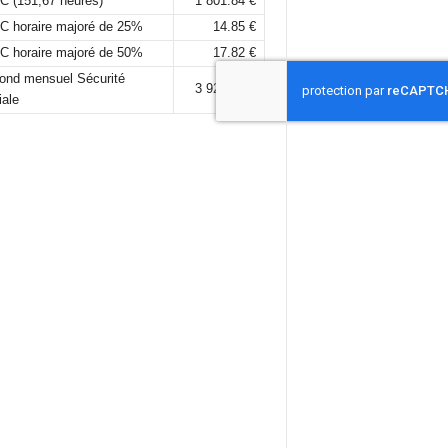
C (151,67 heures)
1 801.84 €
C horaire majoré de 25%
14.85 €
C horaire majoré de 50%
17.82 €
fond mensuel Sécurité
3 925,00 €
iale