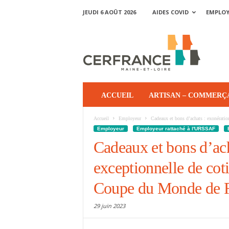
JEUDI 6 AOÛT 2026
AIDES COVID
EMPLO
ACCUEIL
ARTISAN – COMMERÇ
Accueil
Employeur
Cadeaux et bons d’achats : exonération
Employeur
Employeur rattaché à l'URSSAF
Cadeaux et bons d’ach
exceptionnelle de coti
Coupe du Monde de R
29 juin 2023