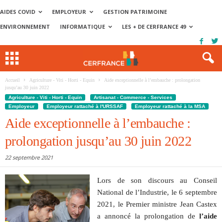
AIDES COVID
EMPLOYEUR
GESTION PATRIMOINE
ENVIRONNEMENT
INFORMATIQUE
LES + DE CERFRANCE 49
Accueil
Agriculture - Viti - Horti - Equin
Aide exceptionnelle à l’embauche : prolongation
jusqu’au 30 juin 2022
Agriculture - Viti - Horti - Equin
Artisanat - Commerce - Services
Employeur
Employeur rattaché à l'URSSAF
Employeur rattaché à la MSA
Aide exceptionnelle à l’embauche :
prolongation jusqu’au 30 juin 2022
22 septembre 2021
Lors de son discours au Conseil
National de l’Industrie, le 6 septembre
2021, le Premier ministre Jean Castex
a annoncé la prolongation de
l’aide