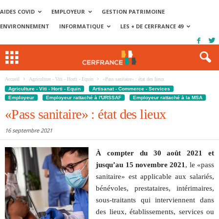
AIDES COVID
EMPLOYEUR
GESTION PATRIMOINE
ENVIRONNEMENT
INFORMATIQUE
LES + DE CERFRANCE 49
Accueil
Agriculture - Viti - Horti - Equin
«Pass sanitaire» : état des lieux
Agriculture - Viti - Horti - Equin
Artisanat - Commerce - Services
Employeur
Employeur rattaché à l'URSSAF
Employeur rattaché à la MSA
«Pass sanitaire» : état des lieux
16 septembre 2021
À compter du 30 août 2021 et
jusqu’au 15 novembre 2021
, le «pass
sanitaire» est applicable aux salariés,
bénévoles, prestataires, intérimaires,
sous-traitants qui interviennent dans
des lieux, établissements, services ou