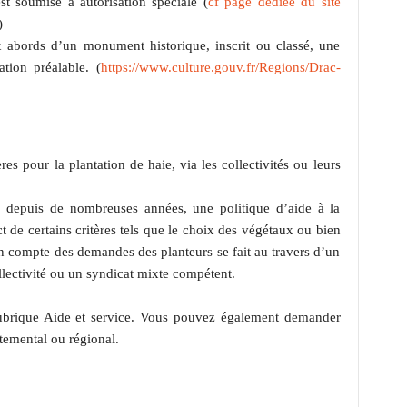
est soumise à autorisation spéciale (
cf page dédiée du site
)
x abords d’un monument historique, inscrit ou classé, une
ation préalable. (
https://www.culture.gouv.fr/Regions/Drac-
ères pour la plantation de haie, via les collectivités ou leurs
 depuis de nombreuses années, une politique d’aide à la
t de certains critères tels que le choix des végétaux ou bien
 en compte des demandes des planteurs se fait au travers d’un
lectivité ou un syndicat mixte compétent.
brique Aide et service. Vous pouvez également demander
temental ou régional.