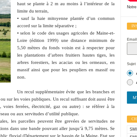
haut se plante à 2 m au moins à l’intérieur de la
Notre
limite du terrain,
• sauf la haie mitoyenne plantée d’un commun
accord sur la limite séparative ;
IN
• selon le code des usages agricoles de Maine-et-
Emai
Loire (édition 1999) une distance minimum de
5,50 mètres du fonds voisin est à respecter pour
les plantations d’arbres fruitiers hautes tiges, les
arbres forestiers, les acacias ou les ormeaux, en
Sujet
massif ainsi que pour les peupliers en massif ou
non.
Un recul supplémentaire évite que les branches et
M'
 ou sur les voies publiques. Un recul suffisant doit aussi être
 voies ferrées, électricité, gaz ou autre) : se référer à la
seau ou aux servitudes d’utilité publique.
CHI
les, les parcelles peuvent être grevées de servitudes ne
tions dans une bande pouvant aller jusqu’à 9,75 mètres. Se
SMIC
lic fluvial (Département sur le bassin de la Maine, Etat sur