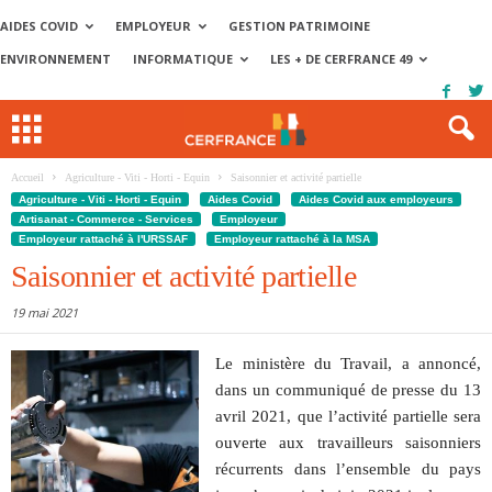
AIDES COVID
EMPLOYEUR
GESTION PATRIMOINE
ENVIRONNEMENT
INFORMATIQUE
LES + DE CERFRANCE 49
Accueil
Agriculture - Viti - Horti - Equin
Saisonnier et activité partielle
Agriculture - Viti - Horti - Equin
Aides Covid
Aides Covid aux employeurs
Artisanat - Commerce - Services
Employeur
Employeur rattaché à l'URSSAF
Employeur rattaché à la MSA
Saisonnier et activité partielle
19 mai 2021
Le ministère du Travail, a annoncé,
dans un communiqué de presse du 13
avril 2021, que l’activité partielle sera
ouverte aux travailleurs saisonniers
récurrents dans l’ensemble du pays