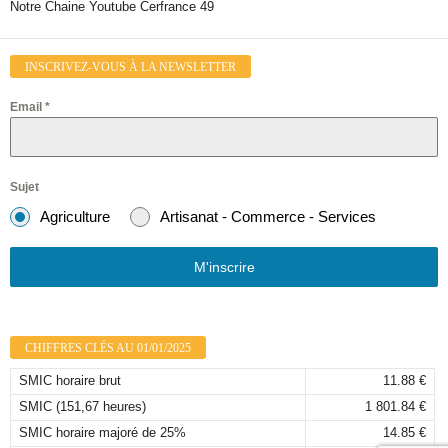
Notre Chaine Youtube Cerfrance 49
INSCRIVEZ-VOUS À LA NEWSLETTER
Email
*
Sujet
Agriculture
Artisanat - Commerce - Services
M'inscrire
CHIFFRES CLÉS AU 01/01/2025
SMIC horaire brut
11.88 €
SMIC (151,67 heures)
1 801.84 €
SMIC horaire majoré de 25%
14.85 €