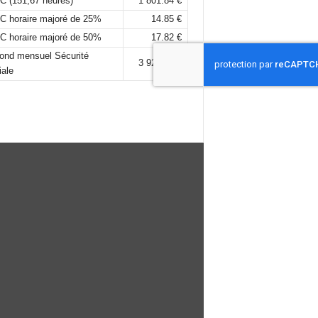
C (151,67 heures)
1 801.84 €
C horaire majoré de 25%
14.85 €
C horaire majoré de 50%
17.82 €
fond mensuel Sécurité
3 925,00 €
iale