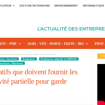
PLOYEUR
GESTION PATRIMOINE
ENVIRONNEMENT
INFORMATIQUE
ANT – PME
AGRI – VITI – HORTI – EQUIN – BIO
PROF.
stificatifs que doivent fournir les salariés placés en activité...
VI
erce - Services
Employeur
Employeur rattaché à l'URSSAF
uestions / Réponses
atifs que doivent fournir les
vité partielle pour garde