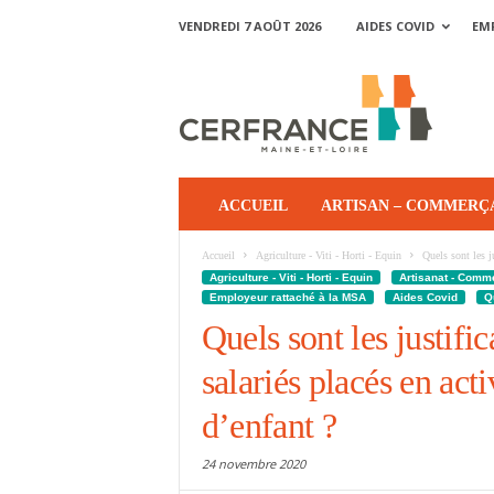
VENDREDI 7 AOÛT 2026
AIDES COVID
EM
ACCUEIL
ARTISAN – COMMERÇ
Accueil
Agriculture - Viti - Horti - Equin
Quels sont les ju
Agriculture - Viti - Horti - Equin
Artisanat - Comm
Employeur rattaché à la MSA
Aides Covid
Q
Quels sont les justific
salariés placés en acti
d’enfant ?
24 novembre 2020