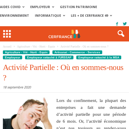
AIDES COVID
EMPLOYEUR
GESTION PATRIMOINE
ENVIRONNEMENT
INFORMATIQUE
LES + DE CERFRANCE 49
Accueil
Agriculture - Viti - Horti - Equin
Activité Partielle : Où en sommes-nous ?
Agriculture - Viti - Horti - Equin
Artisanat - Commerce - Services
Employeur
Employeur rattaché à l'URSSAF
Employeur rattaché à la MSA
Activité Partielle : Où en sommes-nous
?
18 septembre 2020
Lors du confinement, la plupart des
entreprises a fait une demande
d’activité partielle pour une période
de 6 mois. Or, l’activité économique
n’est pas toujours au rendez-vous