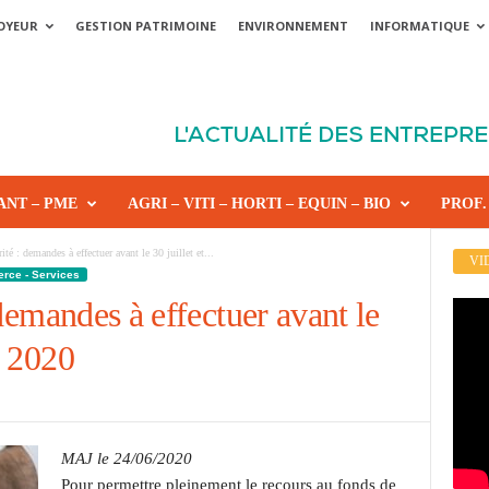
OYEUR
GESTION PATRIMOINE
ENVIRONNEMENT
INFORMATIQUE
ANT – PME
AGRI – VITI – HORTI – EQUIN – BIO
PROF.
té : demandes à effectuer avant le 30 juillet et...
VI
erce - Services
demandes à effectuer avant le
t 2020
MAJ le 24/06/2020
Pour permettre pleinement le recours au fonds de