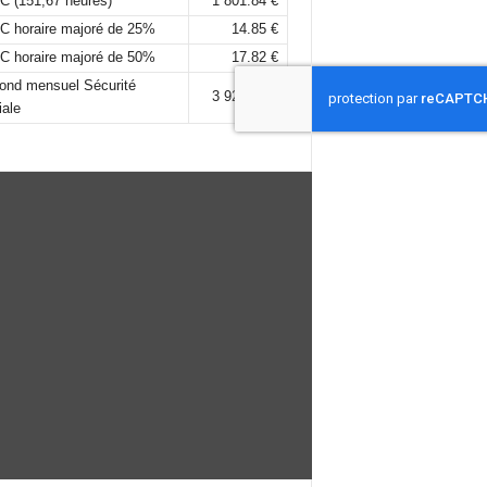
C (151,67 heures)
1 801.84 €
C horaire majoré de 25%
14.85 €
C horaire majoré de 50%
17.82 €
fond mensuel Sécurité
3 925,00 €
iale