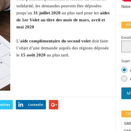
solidarité, les demandes peuvent être déposées
Notre
jusqu’au
31 juillet 2020
au plus tard pour les
aides
de 1er Volet au titre des mois de mars, avril et
IN
mai 2020
Emai
L’
aide complémentaire du second volet
doit faire
l’objet d’une demande auprès des régions déposée
le
15 août 2020
au plus tard.
Sujet
M'
witter
LinkedIn
CHI
SMIC