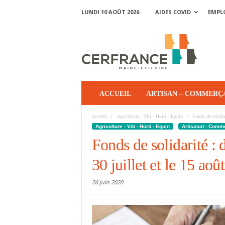
LUNDI 10 AOÛT 2026
AIDES COVID
EMPL
ACCUEIL
ARTISAN – COMMERÇ
Accueil
Agriculture - Viti - Horti - Equin
Fonds de solidari
Agriculture - Viti - Horti - Equin
Artisanat - Comm
Fonds de solidarité : 
30 juillet et le 15 aoû
26 juin 2020