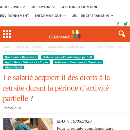
AIDES COVID
EMPLOYEUR
GESTION PATRIMOINE
ENVIRONNEMENT
INFORMATIQUE
LES + DE CERFRANCE 49
Accueil
Questions / Réponses
Activité partielle (chômage partiel)
Le salarié acquiert-il des
droits à la retraite durant la période d’activité...
Questions / Réponses
Activité partielle (chômage partiel)
Agriculture - Viti - Horti - Equin
Artisanat - Commerce - Services
Aides Covid
Le salarié acquiert-il des droits à la
retraite durant la période d’activité
partielle ?
28 mai 2020
MAJ le 19/05/2020
Pour la retraite complémentaire