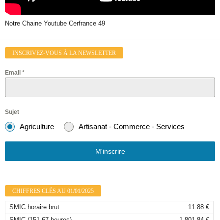
Notre Chaine Youtube Cerfrance 49
INSCRIVEZ-VOUS À LA NEWSLETTER
Email
*
Sujet
Agriculture
Artisanat - Commerce - Services
M'inscrire
CHIFFRES CLÉS AU 01/01/2025
SMIC horaire brut
11.88 €
SMIC (151,67 heures)
1 801.84 €