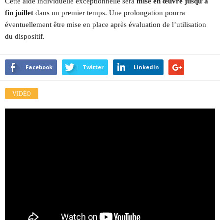
Cette aide individuelle exceptionnelle sera
mise en œuvre jusqu’à
fin juillet
dans un premier temps. Une prolongation pourra
éventuellement être mise en place après évaluation de l’utilisation
du dispositif.
Facebook
Twitter
LinkedIn
VIDÉO