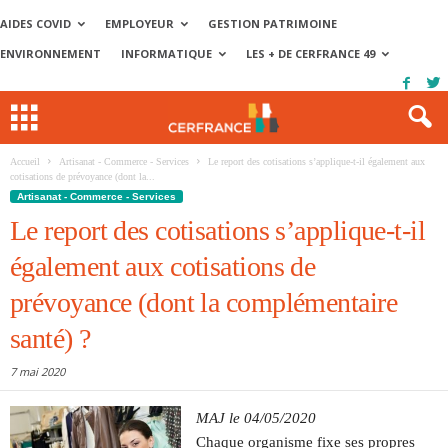
AIDES COVID
EMPLOYEUR
GESTION PATRIMOINE
ENVIRONNEMENT
INFORMATIQUE
LES + DE CERFRANCE 49
Accueil
Artisanat - Commerce - Services
Le report des cotisations s’applique-t-il également aux
cotisations de prévoyance (dont la...
Artisanat - Commerce - Services
Le report des cotisations s’applique-t-il
également aux cotisations de
prévoyance (dont la complémentaire
santé) ?
7 mai 2020
MAJ le 04/05/2020
Chaque organisme fixe ses propres