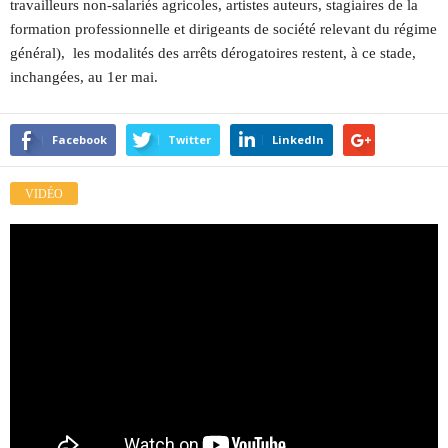
travailleurs non-salariés agricoles, artistes auteurs, stagiaires de la
formation professionnelle et dirigeants de société relevant du régime
général), les modalités des arrêts dérogatoires restent, à ce stade,
inchangées, au 1er mai.
Facebook
Twitter
LinkedIn
VIDÉO