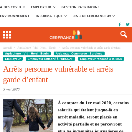
AIDES COVID
EMPLOYEUR
GESTION PATRIMOINE
ENVIRONNEMENT
INFORMATIQUE
LES + DE CERFRANCE 49
Accueil
Agriculture - Viti - Horti - Equin
Arrêts personne vulnérable et arrêts garde d’enfant
Agriculture - Viti - Horti - Equin
Artisanat - Commerce - Services
Employeur
Employeur rattaché à l'URSSAF
Employeur rattaché à la MSA
Arrêts personne vulnérable et arrêts
garde d’enfant
5 mai 2020
À compter du 1er mai 2020, certains
salariés qui étaient jusque-là en
arrêt maladie, seront placés en
activité partielle et ne percevront
plus les indemnités journalières de