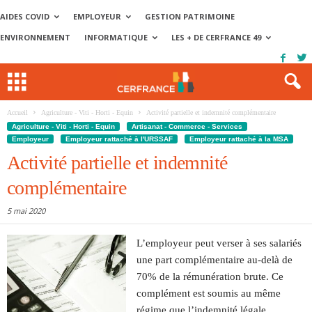
AIDES COVID
EMPLOYEUR
GESTION PATRIMOINE
ENVIRONNEMENT
INFORMATIQUE
LES + DE CERFRANCE 49
Accueil
Agriculture - Viti - Horti - Equin
Activité partielle et indemnité complémentaire
Agriculture - Viti - Horti - Equin
Artisanat - Commerce - Services
Employeur
Employeur rattaché à l'URSSAF
Employeur rattaché à la MSA
Activité partielle et indemnité
complémentaire
5 mai 2020
L’employeur peut verser à ses salariés
une part complémentaire au-delà de
70% de la rémunération brute. Ce
complément est soumis au même
régime que l’indemnité légale