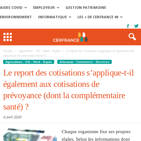
AIDES COVID
EMPLOYEUR
GESTION PATRIMOINE
ENVIRONNEMENT
INFORMATIQUE
LES + DE CERFRANCE 49
Accueil
Agriculture - Viti - Horti - Equin
Le report des cotisations s’applique-t-il également aux
cotisations de prévoyance (dont la...
Agriculture - Viti - Horti - Equin
Artisanat - Commerce - Services
Le report des cotisations s’applique-t-il
également aux cotisations de
prévoyance (dont la complémentaire
santé) ?
6 avril 2020
Chaque organisme fixe ses propres
règles. Selon les informations dont