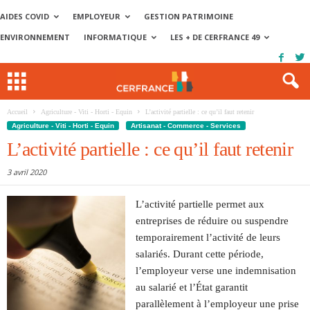
AIDES COVID
EMPLOYEUR
GESTION PATRIMOINE
ENVIRONNEMENT
INFORMATIQUE
LES + DE CERFRANCE 49
Accueil
Agriculture - Viti - Horti - Equin
L’activité partielle : ce qu’il faut retenir
Agriculture - Viti - Horti - Equin
Artisanat - Commerce - Services
L’activité partielle : ce qu’il faut retenir
3 avril 2020
L’activité partielle permet aux
entreprises de réduire ou suspendre
temporairement l’activité de leurs
salariés. Durant cette période,
l’employeur verse une indemnisation
au salarié et l’État garantit
parallèlement à l’employeur une prise