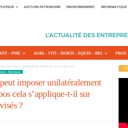
PLOYEUR
GESTION PATRIMOINE
ENVIRONNEMENT
INFORMATIQUE
ANT – PME
AGRI – VITI – HORTI – EQUIN – BIO
PROF.
eur peut imposer unilatéralement la prise de jours de repos cela...
VI
erce - Services
peut imposer unilatéralement
pos cela s’applique-t-il sur
 visés ?