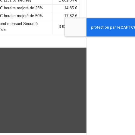
C (151,67 heures)
1 801.84 €
C horaire majoré de 25%
14.85 €
C horaire majoré de 50%
17.82 €
fond mensuel Sécurité
3 925,00 €
iale