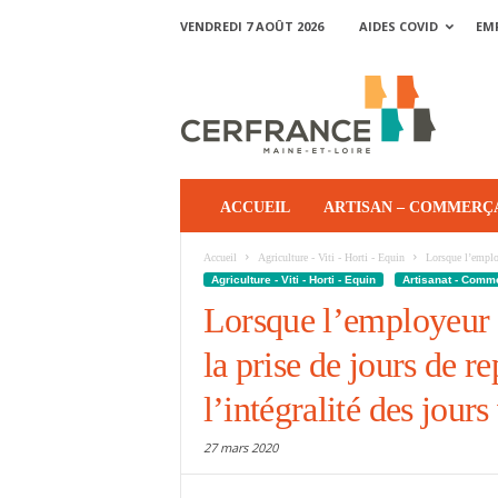
VENDREDI 7 AOÛT 2026
AIDES COVID
EM
ACCUEIL
ARTISAN – COMMERÇ
Accueil
Agriculture - Viti - Horti - Equin
Lorsque l’employ
Agriculture - Viti - Horti - Equin
Artisanat - Comm
Lorsque l’employeur 
la prise de jours de re
l’intégralité des jours
27 mars 2020