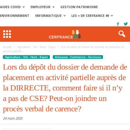
AIDES COVID
EMPLOYEUR
GESTION PATRIMOINE
ENVIRONNEMENT
INFORMATIQUE
LES + DE CERFRANCE 49
Accueil
Agriculture - Viti - Horti - Equin
Lors du dépôt du dossier de demande de placement en
activité partielle...
Agriculture - Viti - Horti - Equin
Artisanat - Commerce - Services
Lors du dépôt du dossier de demande de
placement en activité partielle auprès de
la DIRRECTE, comment faire si il n’y
a pas de CSE? Peut-on joindre un
procès verbal de carence?
24 mars 2020