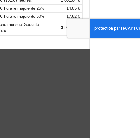
C (151,67 heures)
1 801.84 €
C horaire majoré de 25%
14.85 €
C horaire majoré de 50%
17.82 €
fond mensuel Sécurité
3 925,00 €
iale