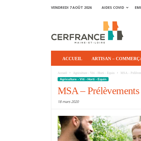
VENDREDI 7 AOÛT 2026
AIDES COVID
EM
ACCUEIL
ARTISAN – COMMERÇ
Accueil
Agriculture - Viti - Horti - Equin
MSA – Prélèveme
Agriculture - Viti - Horti - Equin
MSA – Prélèvements d
18 mars 2020