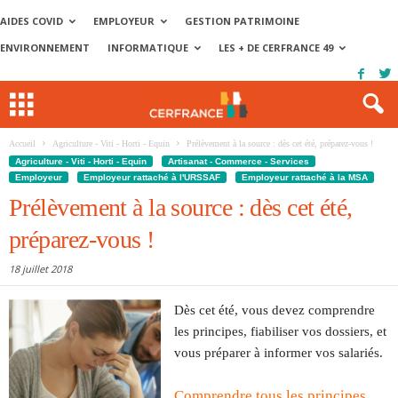
AIDES COVID
EMPLOYEUR
GESTION PATRIMOINE
ENVIRONNEMENT
INFORMATIQUE
LES + DE CERFRANCE 49
Accueil
Agriculture - Viti - Horti - Equin
Prélèvement à la source : dès cet été, préparez-vous !
Agriculture - Viti - Horti - Equin
Artisanat - Commerce - Services
Employeur
Employeur rattaché à l'URSSAF
Employeur rattaché à la MSA
Prélèvement à la source : dès cet été,
préparez-vous !
18 juillet 2018
Dès cet été, vous devez comprendre
les principes, fiabiliser vos dossiers, et
vous préparer à informer vos salariés.
Comprendre tous les principes,