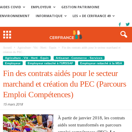
AIDES COVID
EMPLOYEUR
GESTION PATRIMOINE
ENVIRONNEMENT
INFORMATIQUE
LES + DE CERFRANCE 49
Accueil
Agriculture - Viti - Horti - Equin
Fin des contrats aidés pour le secteur marchand et
création du PEC...
Agriculture - Viti - Horti - Equin
Artisanat - Commerce - Services
Employeur
Employeur rattaché à l'URSSAF
Employeur rattaché à la MSA
Fin des contrats aidés pour le secteur
marchand et création du PEC (Parcours
Emploi Compétences)
15 mars 2018
À partir de janvier 2018, les contrats
aidés sont transformés en parcours