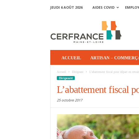
JEUDI 6 AOÛT 2026
AIDES COVID
EMPLO
ACCUEIL
ARTISAN – COMMERÇ
Accueil
Dirigeant
L’abattement fiscal pour départ en retrait
Dirigeant
L’abattement fiscal po
25 octobre 2017