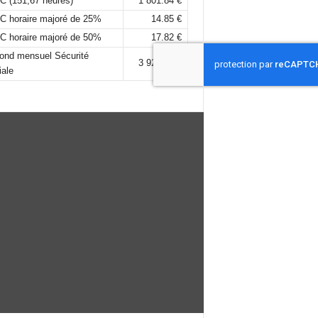
C (151,67 heures)
1 801.84 €
C horaire majoré de 25%
14.85 €
C horaire majoré de 50%
17.82 €
fond mensuel Sécurité
3 925,00 €
iale