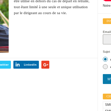
être utilisé en dehors du cas de départ en retraite,
Notre
tout étant limité à une seule et unique utilisation
par le dirigeant au cours de sa vie.
IN
Emai
Sujet
witter
LinkedIn
M'
CHI
SMIC