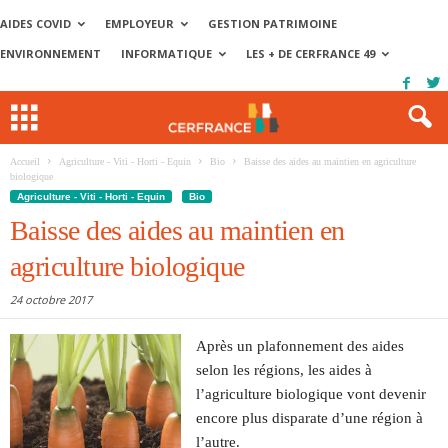
AIDES COVID
EMPLOYEUR
GESTION PATRIMOINE
ENVIRONNEMENT
INFORMATIQUE
LES + DE CERFRANCE 49
Accueil
Agriculture - Viti - Horti - Equin
Bio
Baisse des aides au maintien en agriculture
biologique
Agriculture - Viti - Horti - Equin
Bio
Baisse des aides au maintien en
agriculture biologique
24 octobre 2017
Après un plafonnement des aides
selon les régions, les aides à
l’agriculture biologique vont devenir
encore plus disparate d’une région à
l’autre.