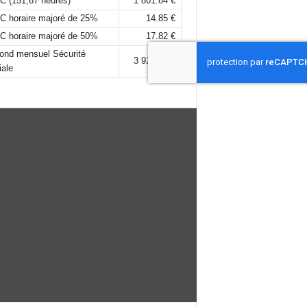
C (151,67 heures)
1 801.84 €
C horaire majoré de 25%
14.85 €
C horaire majoré de 50%
17.82 €
fond mensuel Sécurité
3 925,00 €
iale