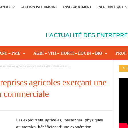
OYEUR
GESTION PATRIMOINE
ENVIRONNEMENT
INFORMATIQUE
ANT – PME
AGRI – VITI – HORTI – EQUIN – BIO
PROF.
s entreprises agricoles exerçant une activité industrielle ou ...
VI
reprises agricoles exerçant une
 ou commerciale
Les exploitants agricoles, personnes physiques
ou morales, bénéficient d’une exonération