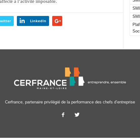
SMI
affecté à l’activité imposable.
SMI
SMI
witter
LinkedIn
Pla
Soc
Cerfrance, partenaire privilégié de la performance des chefs d’entreprise