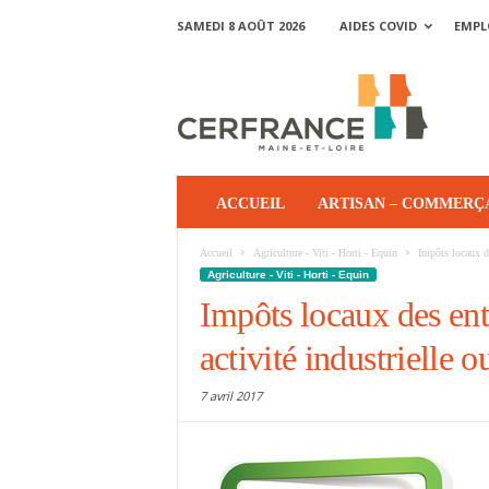
SAMEDI 8 AOÛT 2026
AIDES COVID
EMPL
ACCUEIL
ARTISAN – COMMERÇ
Accueil
Agriculture - Viti - Horti - Equin
Impôts locaux de
Agriculture - Viti - Horti - Equin
Impôts locaux des ent
activité industrielle
7 avril 2017