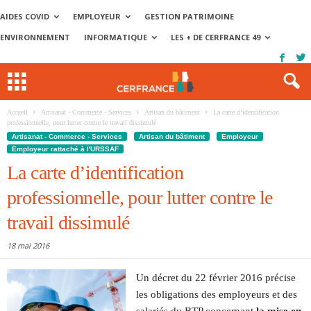
AIDES COVID
EMPLOYEUR
GESTION PATRIMOINE
ENVIRONNEMENT
INFORMATIQUE
LES + DE CERFRANCE 49
Accueil
Artisanat - Commerce - Services
Artisan du bâtiment
La carte d’identification
professionnelle, pour lutter contre le travail dissimulé
Artisanat - Commerce - Services
Artisan du bâtiment
Employeur
Employeur rattaché à l'URSSAF
La carte d’identification
professionnelle, pour lutter contre le
travail dissimulé
18 mai 2016
Un décret du 22 février 2016 précise
les obligations des employeurs et des