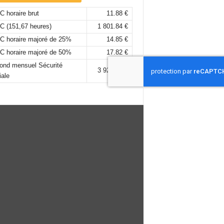
 horaire brut
11.88 €
C (151,67 heures)
1 801.84 €
C horaire majoré de 25%
14.85 €
C horaire majoré de 50%
17.82 €
fond mensuel Sécurité
3 925,00 €
iale