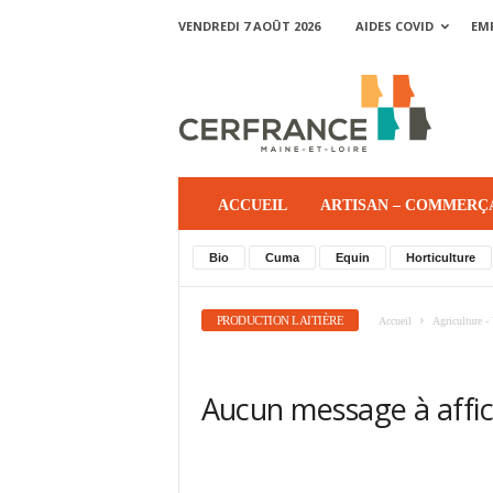
VENDREDI 7 AOÛT 2026
AIDES COVID
EM
ACCUEIL
ARTISAN – COMMERÇ
Bio
Cuma
Equin
Horticulture
PRODUCTION LAITIÈRE
Accueil
Agriculture - 
Aucun message à affi