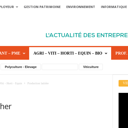
PLOYEUR
GESTION PATRIMOINE
ENVIRONNEMENT
INFORMATIQUE
ANT – PME
AGRI – VITI – HORTI – EQUIN – BIO
PROF.
Polyculture - Elevage
Production laitière
Viticulture
VI
Viti - Horti - Equin
Production laitière
cher